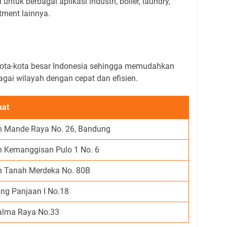
 untuk berbagai aplikasi industri, boiler, laundry,
tment lainnya.
kota-kota besar Indonesia sehingga memudahkan
agai wilayah dengan cepat dan efisien.
mat
n Mande Raya No. 26, Bandung
n Kemanggisan Pulo 1 No. 6
n Tanah Merdeka No. 80B
ng Panjaan I No.18
Palma Raya No.33