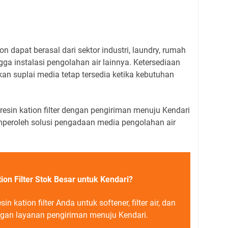
on dapat berasal dari sektor industri, laundry, rumah
 hingga instalasi pengolahan air lainnya. Ketersediaan
n suplai media tetap tersedia ketika kebutuhan
esin kation filter dengan pengiriman menuju Kendari
peroleh solusi pengadaan media pengolahan air
ion Filter Stok Besar untuk Kendari?
n kation filter Anda untuk softener, filter air, dan
ngan layanan pengiriman menuju Kendari.