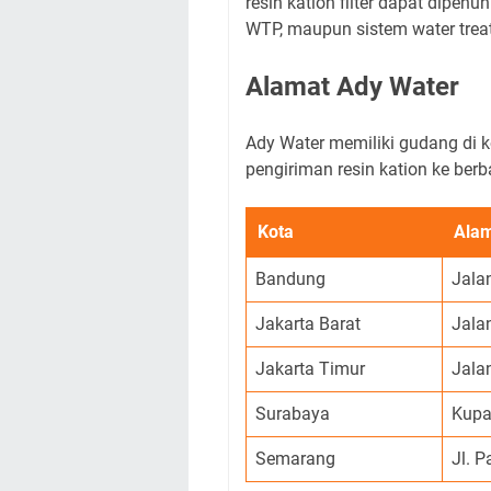
resin kation filter dapat dipenuhi
WTP, maupun sistem water trea
Alamat Ady Water
Ady Water memiliki gudang di 
pengiriman resin kation ke berb
Kota
Ala
Bandung
Jala
Jakarta Barat
Jala
Jakarta Timur
Jala
Surabaya
Kupa
Semarang
Jl. 