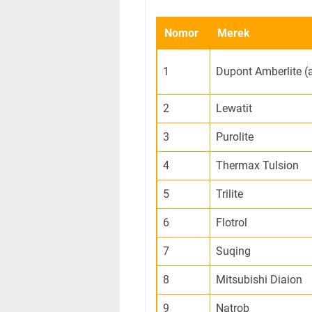
Nomor
Merek
1
Dupont Amberlite (
2
Lewatit
3
Purolite
4
Thermax Tulsion
5
Trilite
6
Flotrol
7
Suqing
8
Mitsubishi Diaion
9
Natrob